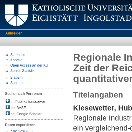
Anmelden
Regionale In
Startseite
Kontakt
Zeit der Rei
Open Access an der KU
Server-Statistik
quantitative
Blättern
Suchen
Titelangaben
Suche nach Personen
im Publikationsserver
Kiesewetter, Hub
bei BASE
bei Google Scholar
Regionale Industr
Daten exportieren
ein vergleichend-
ASCII Citation