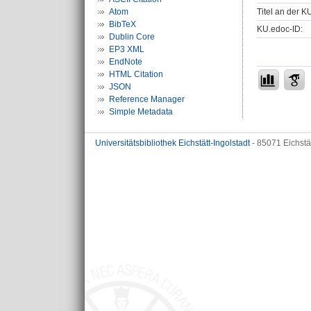
Titel an der K
Atom
BibTeX
KU.edoc-ID:
Dublin Core
EP3 XML
EndNote
HTML Citation
JSON
Reference Manager
Simple Metadata
Universitätsbibliothek Eichstätt-Ingolstadt
- 85071 Eichstä