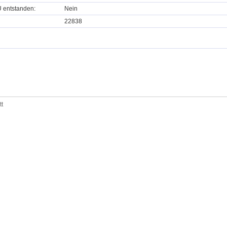
U entstanden:
Nein
22838
tt