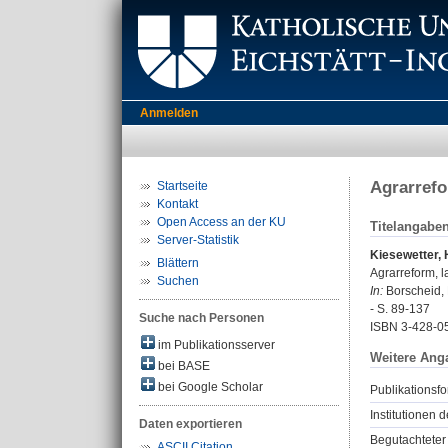
Anmelden
Agrarrefo
Startseite
Kontakt
Open Access an der KU
Titelangabe
Server-Statistik
Kiesewetter, 
Blättern
Agrarreform, l
Suchen
In:
Borscheid, 
- S. 89-137
Suche nach Personen
ISBN 3-428-0
im Publikationsserver
Weitere Ang
bei BASE
bei Google Scholar
Publikationsfo
Institutionen d
Daten exportieren
Begutachteter 
ASCII Citation