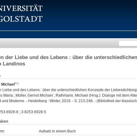
en der Liebe und des Lebens : über die unterschiedlich
o Landinos
n
t Michael
:
er Liebe und des Lebens : über die unterschiedlichen Konzepte der Liebesdichtung
o Maria ; Müller, Gernot Michael ; Rathmann, Michael (Hrsg.): Dialoge mit dem Alter
 und Moderne. - Heidelberg : Winter, 2019. - S. 213-248. - (Bibliothek der klassis
253-6928-6 ; 3-8253-6928-5
aben
rm:
Aufsatz in einem Buch