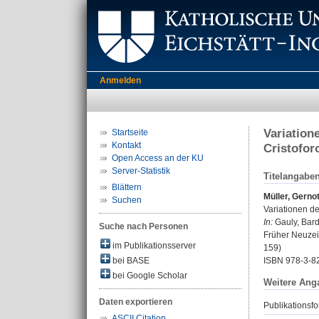
Anmelden
Variation
Startseite
Kontakt
Cristofor
Open Access an der KU
Server-Statistik
Titelangabe
Blättern
Müller, Gerno
Suchen
Variationen d
In:
Gauly, Bard
Suche nach Personen
Früher Neuzeit
im Publikationsserver
159)
bei BASE
ISBN 978-3-8
bei Google Scholar
Weitere Ang
Daten exportieren
Publikationsfo
ASCII Citation