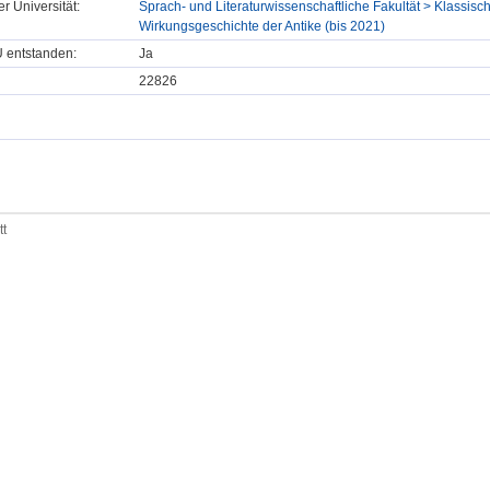
er Universität:
Sprach- und Literaturwissenschaftliche Fakultät > Klassisch
Wirkungsgeschichte der Antike (bis 2021)
U entstanden:
Ja
22826
tt