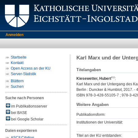
Anmelden
Karl Marx und der Unter
Startseite
Kontakt
Open Access an der KU
Titelangaben
Server-Statistik
Kiesewetter, Hubert
:
Blättern
Karl Marx und der Untergang des Kap
Suchen
Berlin : Duncker & Humblot, 2017. - 
ISBN 978-3-428-55105-7 ; 978-3-42
Suche nach Personen
Weitere Angaben
im Publikationsserver
bei BASE
Publikationsform:
bei Google Scholar
Institutionen der Universität:
Daten exportieren
Titel an der KU entstanden:
ASCII Citation