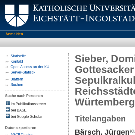
Anmelden
Sieber, Domi
Startseite
Kontakt
Gottesacker 
Open Access an der KU
Server-Statistik
Sepulkralku
Blättern
Suchen
Reichsstädt
Suche nach Personen
Würtemberg.
im Publikationsserver
bei BASE
Titelangaben
bei Google Scholar
Daten exportieren
Bärsch, Jürgen
ASCII Citation