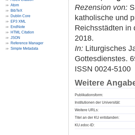
Atom
Rezension von:
Si
BibTeX
katholische und p
Dublin Core
EP3 XML
Reichsstädten in 
EndNote
HTML Citation
2018.
JSON
Reference Manager
In:
Liturgisches Ja
Simple Metadata
Gottesdienstes. 69
ISSN 0024-5100
Weitere Angab
Publikationsform:
Institutionen der Universität:
Weitere URLs:
Titel an der KU entstanden:
KU.edoc-ID: