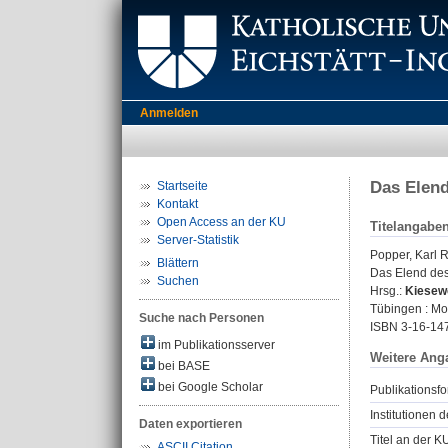
Anmelden
Das Elend
Startseite
Kontakt
Open Access an der KU
Titelangabe
Server-Statistik
Popper, Karl R
Blättern
Das Elend des 
Suchen
Hrsg.:
Kiesewe
Tübingen : Moh
Suche nach Personen
ISBN 3-16-14
im Publikationsserver
Weitere Ang
bei BASE
bei Google Scholar
Publikationsfo
Institutionen d
Daten exportieren
Titel an der K
ASCII Citation