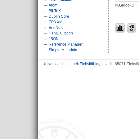
KU.edoc-ID:
Atom
BibTeX
Dublin Core
EP3 XML
EndNote
HTML Citation
JSON
Reference Manager
Simple Metadata
Universitätsbibliothek Eichstätt-Ingolstadt
- 85071 Eichstä