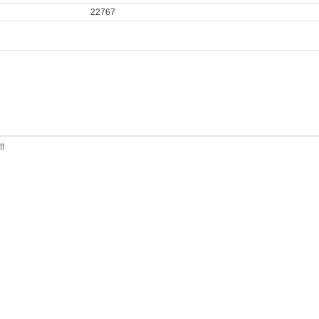
22767
tt