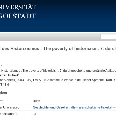
 des Historizismus : The poverty of historicism. 7. dur
n
.
:
Historizismus : The poverty of historicism. 7. durchgesehene und ergänzte Auflage
tter, Hubert
r Siebeck, 2003. - XV, 179 S. - (Gesammelte Werke in deutscher Sprache / Karl R.
7843-6
aben
rm:
Buch
er Universität:
Geschichts- und Gesellschaftswissenschaftliche Fakultät >
U entstanden:
Ja