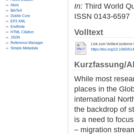
In:
Third World Qua
Atom
BibTeX
ISSN 0143-6597
Dublin Core
EP3 XML
EndNote
Volltext
HTML Citation
JSON
Reference Manager
Link zum Volltext (externe
Simple Metadata
https://doi.org/10.1080/
Kurzfassung/A
While most researc
places in the Glo
international Nor
the backdrop of s
is a need to focus
– migration strea