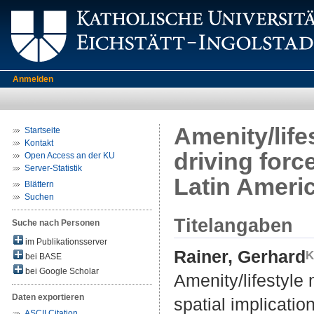
Anmelden
Amenity/life
Startseite
Kontakt
driving forc
Open Access an der KU
Server-Statistik
Latin Ameri
Blättern
Suchen
Titelangaben
Suche nach Personen
im Publikationsserver
Rainer, Gerhard
bei BASE
bei Google Scholar
Amenity/lifestyle 
Daten exportieren
spatial implicatio
ASCII Citation