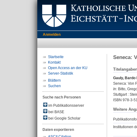
Anmelden
Seneca: V
Startseite
Kontakt
Open Access an der KU
Titelangabe
Server-Statistik
Gauly, Bardo 
Blättern
Seneca: Von P
Suchen
In:
Bitto, Grego
Stuttgart : Ste
Suche nach Personen
ISBN 978-3-5
im Publikationsserver
Weitere Ang
bei BASE
bei Google Scholar
Publikationsfo
Institutionen d
Daten exportieren
ASCII Citation