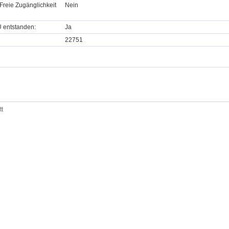
Freie Zugänglichkeit
Nein
U entstanden:
Ja
22751
tt