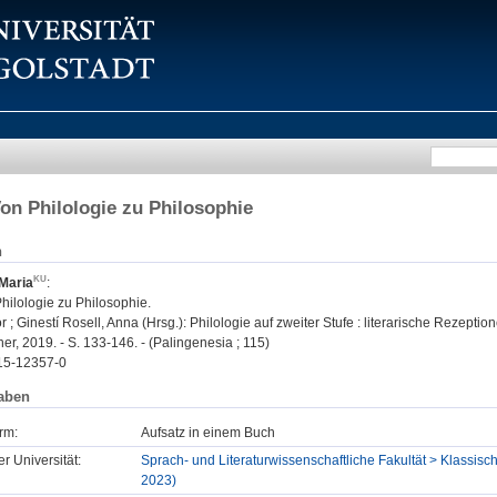
on Philologie zu Philosophie
n
Maria
:
hilologie zu Philosophie.
r ; Ginestí Rosell, Anna (Hrsg.): Philologie auf zweiter Stufe : literarische Rezept
iner, 2019. - S. 133-146. - (Palingenesia ; 115)
15-12357-0
aben
rm:
Aufsatz in einem Buch
er Universität:
Sprach- und Literaturwissenschaftliche Fakultät > Klassisch
2023)