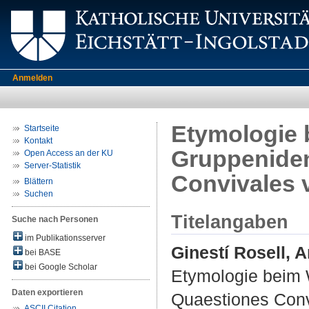
Anmelden
Etymologie b
Startseite
Kontakt
Gruppeniden
Open Access an der KU
Server-Statistik
Convivales 
Blättern
Suchen
Titelangaben
Suche nach Personen
im Publikationsserver
Ginestí Rosell, 
bei BASE
bei Google Scholar
Etymologie beim W
Daten exportieren
Quaestiones Conv
ASCII Citation