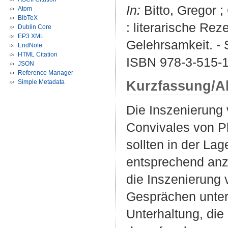
In:
Bitto, Gregor ;
Atom
BibTeX
: literarische Re
Dublin Core
EP3 XML
Gelehrsamkeit. - S
EndNote
HTML Citation
ISBN 978-3-515-
JSON
Reference Manager
Kurzfassung/A
Simple Metadata
Die Inszenierung 
Convivales von P
sollten in der La
entsprechend anz
die Inszenierung 
Gesprächen unters
Unterhaltung, die