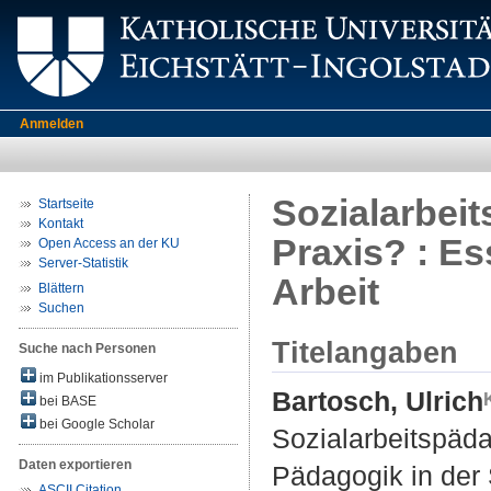
Anmelden
Sozialarbeit
Startseite
Kontakt
Praxis? : Es
Open Access an der KU
Server-Statistik
Arbeit
Blättern
Suchen
Titelangaben
Suche nach Personen
im Publikationsserver
Bartosch, Ulrich
bei BASE
bei Google Scholar
Sozialarbeitspäda
Daten exportieren
Pädagogik in der 
ASCII Citation