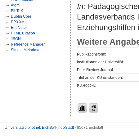
In:
Pädagogischer 
Atom
BibTeX
Landesverbands K
Dublin Core
EP3 XML
Erziehungshilfen i
EndNote
HTML Citation
JSON
Weitere Angab
Reference Manager
Simple Metadata
Publikationsform:
Institutionen der Universität:
Peer-Review-Journal:
Titel an der KU entstanden:
KU.edoc-ID:
Universitätsbibliothek Eichstätt-Ingolstadt
- 85071 Eichstätt