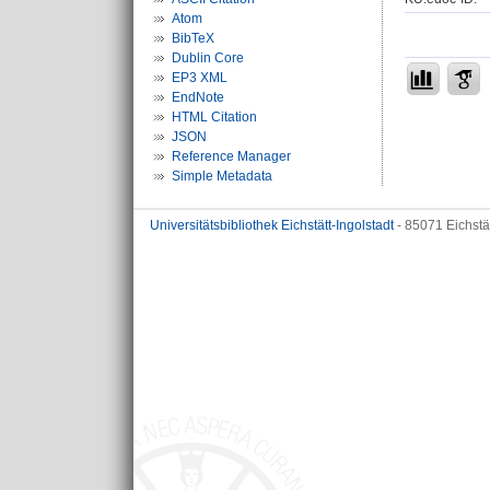
Atom
BibTeX
Dublin Core
EP3 XML
EndNote
HTML Citation
JSON
Reference Manager
Simple Metadata
Universitätsbibliothek Eichstätt-Ingolstadt
- 85071 Eichstä