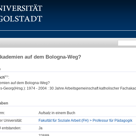
akademien auf dem Bologna-Weg?
n
ich
:
emien auf dem Bologna-Weg?
s-Georg(Hrsg.): 1974 - 2004 : 30 Jahre Arbeitsgemeinschaft katholischer Fachaka
aben
rm:
Aufsatz in einem Buch
er Universität:
Fakultät für Soziale Arbeit (FH) > Professur für Pädagogik
U entstanden:
Ja
22689