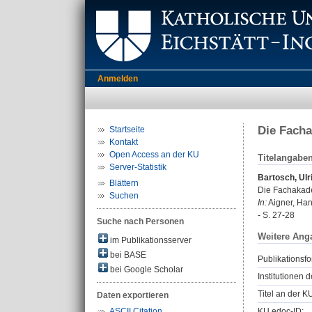
Anmelden
Die Fach
Startseite
Kontakt
Open Access an der KU
Titelangabe
Server-Statistik
Bartosch, Ulr
Blättern
Die Fachakad
Suchen
In:
Aigner, Han
- S. 27-28
Suche nach Personen
Weitere Ang
im Publikationsserver
bei BASE
Publikationsfo
bei Google Scholar
Institutionen d
Titel an der K
Daten exportieren
KU.edoc-ID:
ASCII Citation