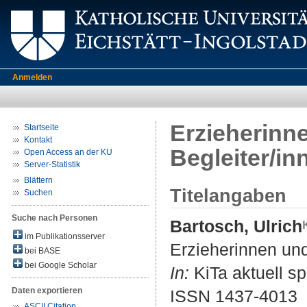
Anmelden
Erzieherinn
Startseite
Kontakt
Begleiter/in
Open Access an der KU
Server-Statistik
Blättern
Titelangaben
Suchen
Suche nach Personen
Bartosch, Ulrich
im Publikationsserver
Erzieherinnen und
bei BASE
bei Google Scholar
In:
KiTa aktuell sp
Daten exportieren
ISSN 1437-4013
ASCII Citation