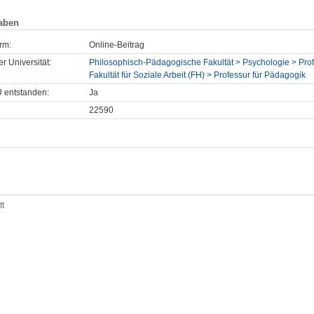
aben
rm:
Online-Beitrag
er Universität:
Philosophisch-Pädagogische Fakultät > Psychologie > Prof
Fakultät für Soziale Arbeit (FH) > Professur für Pädagogik
U entstanden:
Ja
22590
tt