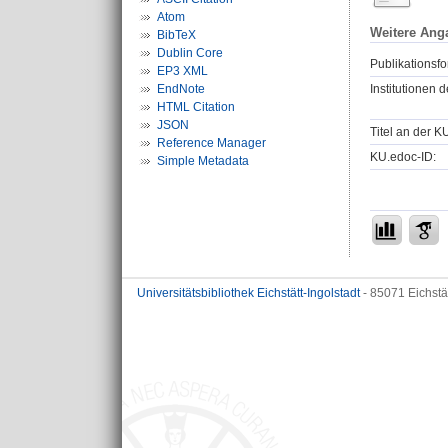
Atom
Weitere Ang
BibTeX
Dublin Core
Publikationsfo
EP3 XML
EndNote
Institutionen d
HTML Citation
JSON
Titel an der K
Reference Manager
KU.edoc-ID:
Simple Metadata
Universitätsbibliothek Eichstätt-Ingolstadt
- 85071 Eichstä