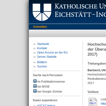
Anmelden
Hochschul
Startseite
Kontakt
der Übera
Open Access an der KU
2017)
Server-Statistik
Blättern
Titelangabe
Suchen
Bartosch, Ulr
Hochschulisch
Suche nach Personen
Restrukturier
im Publikationsserver
2017
bei BASE
bei Google Scholar
Volltext
Link
Daten exportieren
http
ASCII Citation