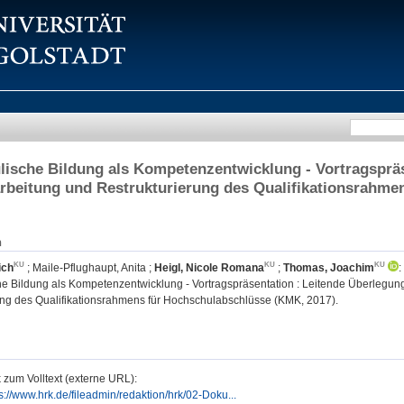
ische Bildung als Kompetenzentwicklung - Vortragspräs
rbeitung und Restrukturierung des Qualifikationsrahm
n
ich
;
Maile-Pflughaupt, Anita
;
Heigl, Nicole Romana
;
Thomas, Joachim
:
e Bildung als Kompetenzentwicklung - Vortragspräsentation : Leitende Überlegun
ung des Qualifikationsrahmens für Hochschulabschlüsse (KMK, 2017).
 zum Volltext (externe URL):
s://www.hrk.de/fileadmin/redaktion/hrk/02-Doku...