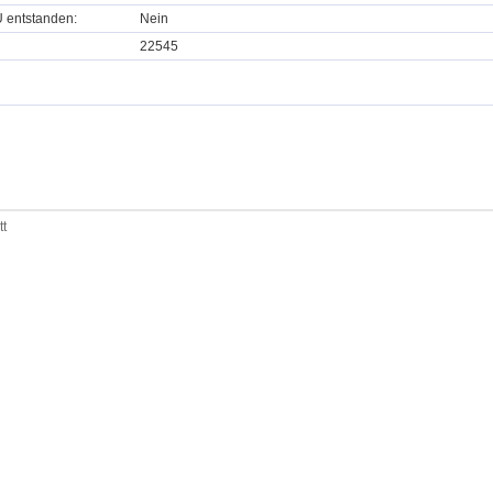
U entstanden:
Nein
22545
tt