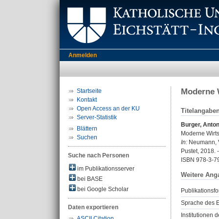
Anmelden
Moderne W
Startseite
Kontakt
Open Access an der KU
Titelangabe
Server-Statistik
Burger, Anto
Blättern
Moderne Wirtsc
Suchen
In:
Neumann, Ve
Pustet, 2018. 
Suche nach Personen
ISBN 978-3-7
im Publikationsserver
Weitere Ang
bei BASE
bei Google Scholar
Publikationsfo
Sprache des E
Daten exportieren
Institutionen d
ASCII Citation