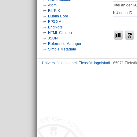
Titel an der K
Atom
BibTeX
KU.edoc-ID:
Dublin Core
EP3 XML
EndNote
HTML Citation
JSON
Reference Manager
Simple Metadata
Universitätsbibliothek Eichstätt-Ingolstadt
- 85071 Eichstä