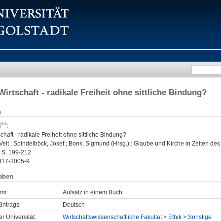
irtschaft - radikale Freiheit ohne sittliche Bindung?
n
n
:
haft - radikale Freiheit ohne sittliche Bindung?
it ; Spindelböck, Josef ; Bonk, Sigmund (Hrsg.) : Glaube und Kirche in Zeiten des 
- S. 199-212
917-3005-9
aben
rm:
Aufsatz in einem Buch
intrags:
Deutsch
er Universität:
Wirtschaftswissenschaftliche Fakultät > Ethik > Sonstige