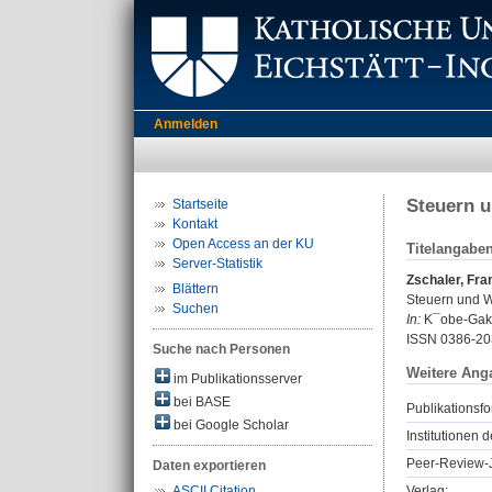
Anmelden
Steuern u
Startseite
Kontakt
Open Access an der KU
Titelangabe
Server-Statistik
Zschaler, Fra
Blättern
Steuern und W
Suchen
In:
K¯obe-Gakui
ISSN 0386-20
Suche nach Personen
Weitere Ang
im Publikationsserver
bei BASE
Publikationsfo
bei Google Scholar
Institutionen d
Peer-Review-J
Daten exportieren
Verlag:
ASCII Citation