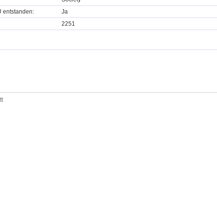
U entstanden:
Ja
2251
tt