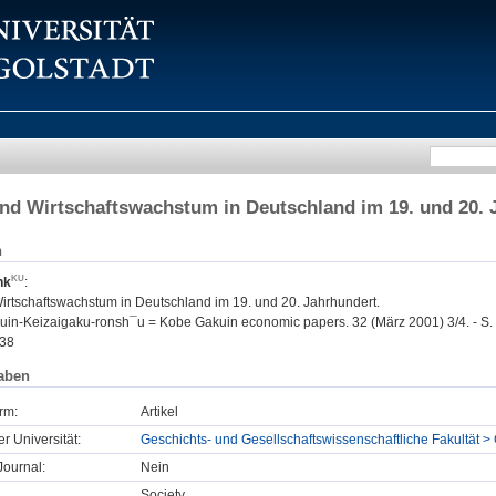
nd Wirtschaftswachstum in Deutschland im 19. und 20. 
n
nk
:
irtschaftswachstum in Deutschland im 19. und 20. Jahrhundert.
n-Keizaigaku-ronsh¯u = Kobe Gakuin economic papers. 32 (März 2001) 3/4. - S.
38
aben
rm:
Artikel
er Universität:
Geschichts- und Gesellschaftswissenschaftliche Fakultät >
ournal:
Nein
Society