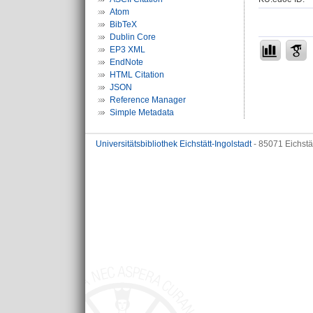
Atom
BibTeX
Dublin Core
EP3 XML
EndNote
HTML Citation
JSON
Reference Manager
Simple Metadata
Universitätsbibliothek Eichstätt-Ingolstadt
- 85071 Eichstä