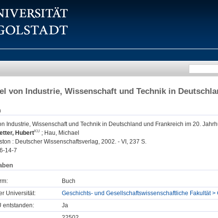
l von Industrie, Wissenschaft und Technik in Deutschla
n
n Industrie, Wissenschaft und Technik in Deutschland und Frankreich im 20. Jahrh
tter, Hubert
;
Hau, Michael
ton : Deutscher Wissenschaftsverlag, 2002. - VI, 237 S.
6-14-7
aben
rm:
Buch
er Universität:
Geschichts- und Gesellschaftswissenschaftliche Fakultät >
U entstanden:
Ja
22502