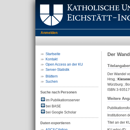
Anmelden
Der Wande
Startseite
Kontakt
Open Access an der KU
Titelangabe
Server-Statistik
Der Wandel vo
Blättern
Hrsg.:
Kiesewe
Suchen
Würzburg ; Bos
ISBN 3-93517
Suche nach Personen
Weitere Ang
im Publikationsserver
bei BASE
Publikationsfo
bei Google Scholar
Institutionen d
Titel an der K
Daten exportieren
KU.edoc-ID:
ASCII Citation