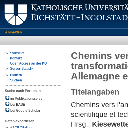
Anmelden
Chemins vers
Startseite
Kontakt
transformati
Open Access an der KU
Server-Statistik
Allemagne e
Blättern
Suchen
Titelangaben
Suche nach Personen
im Publikationsserver
Chemins vers l'an
bei BASE
bei Google Scholar
scientifique et t
Daten exportieren
Hrsg.:
Kiesewette
ASCII Citation