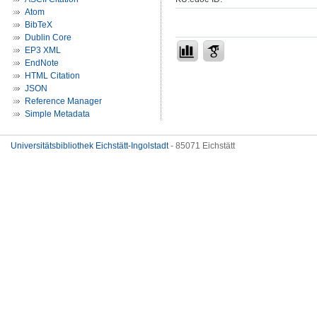
Atom
BibTeX
Dublin Core
EP3 XML
EndNote
HTML Citation
JSON
Reference Manager
Simple Metadata
Universitätsbibliothek Eichstätt-Ingolstadt
- 85071 Eichstätt