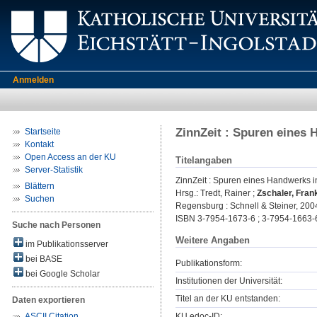
Anmelden
ZinnZeit : Spuren eines 
Startseite
Kontakt
Open Access an der KU
Titelangaben
Server-Statistik
ZinnZeit : Spuren eines Handwerks in
Blättern
Hrsg.:
Tredt, Rainer
;
Zschaler, Fran
Suchen
Regensburg : Schnell & Steiner, 2004
ISBN 3-7954-1673-6 ; 3-7954-1663-
Suche nach Personen
Weitere Angaben
im Publikationsserver
bei BASE
Publikationsform:
bei Google Scholar
Institutionen der Universität:
Titel an der KU entstanden:
Daten exportieren
KU.edoc-ID:
ASCII Citation