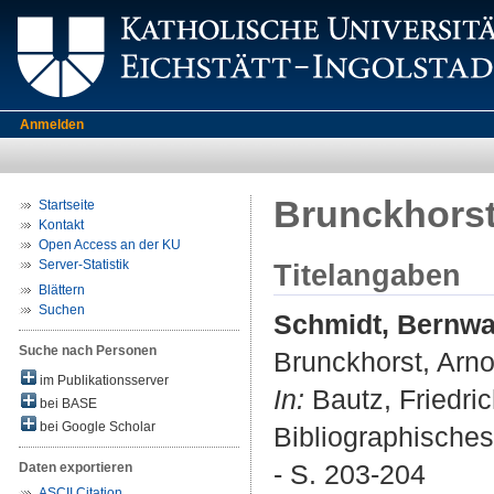
Anmelden
Brunckhorst
Startseite
Kontakt
Open Access an der KU
Server-Statistik
Titelangaben
Blättern
Suchen
Schmidt, Bernw
Suche nach Personen
Brunckhorst, Arno
im Publikationsserver
In:
Bautz, Friedric
bei BASE
bei Google Scholar
Bibliographisches
- S. 203-204
Daten exportieren
ASCII Citation