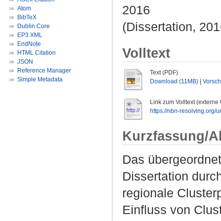
2016
Atom
BibTeX
(Dissertation, 201
Dublin Core
EP3 XML
EndNote
Volltext
HTML Citation
JSON
Reference Manager
Text (PDF)
Simple Metadata
Download (11MB)
|
Vorsc
Link zum Volltext (externe
https://nbn-resolving.org/
Kurzfassung/A
Das übergeordnet
Dissertation durc
regionale Cluster
Einfluss von Clus