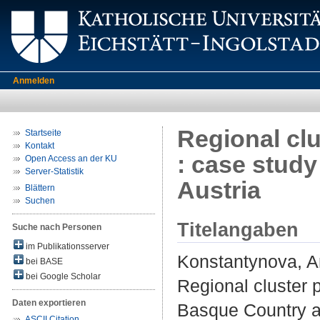
Anmelden
Regional cl
Startseite
Kontakt
: case stud
Open Access an der KU
Server-Statistik
Austria
Blättern
Suchen
Titelangaben
Suche nach Personen
im Publikationsserver
Konstantynova, A
bei BASE
bei Google Scholar
Regional cluster 
Daten exportieren
Basque Country a
ASCII Citation