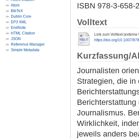
ISBN 978-3-658-
Atom
BibTeX
Dublin Core
Volltext
EP3 XML
EndNote
HTML Citation
Link zum Volltext (externe
JSON
https://doi.org/10.1007/9
Reference Manager
Simple Metadata
Kurzfassung/A
Journalisten orie
Strategien, die i
Berichterstattung
Berichterstattung 
Journalismus. Ber
Wirklichkeit, ind
jeweils anders be