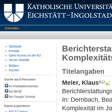
Anmelden
Berichtersta
Startseite
Kontakt
Komplexität
Open Access an der KU
Server-Statistik
Blättern
Titelangaben
Suchen
Suche nach Personen
Meier, Klaus
:
im Publikationsserver
Berichterstattung
bei BASE
bei Google Scholar
In:
Dernbach, Beatr
Daten exportieren
Komplexität im Jo
ASCII Citation