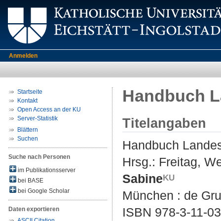
Anmelden
Handbuch L
Startseite
Kontakt
Open Access an der KU
Server-Statistik
Titelangaben
Blättern
Suchen
Handbuch Landes
Suche nach Personen
Hrsg.:
Freitag, W
im Publikationsserver
Sabine
bei BASE
bei Google Scholar
München : de Gruy
ISBN 978-3-11-03
Daten exportieren
ASCII Citation