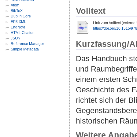
Atom
Volltext
BibTeX
Dublin Core
EP3 XML
Link zum Volltext (externe
EndNote
https://doi.org/10.1515/
HTML Citation
JSON
Kurzfassung/A
Reference Manager
Simple Metadata
Das Handbuch ste
und Raumbegriffe
einem ersten Schr
Geschichte des Fa
richtet sich der 
Gegenstandsberei
historischen Räu
Weitere Angab