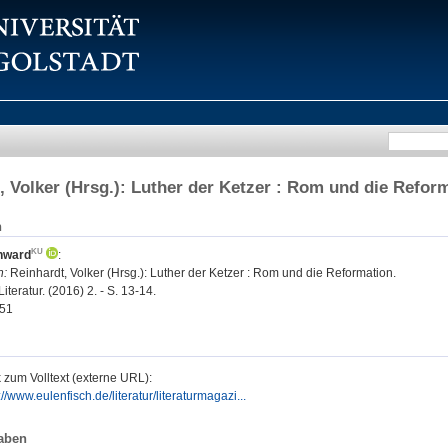
, Volker (Hrsg.): Luther der Ketzer : Rom und die Refor
n
nward
:
n:
Reinhardt, Volker (Hrsg.): Luther der Ketzer : Rom und die Reformation.
iteratur. (2016) 2. - S. 13-14.
51
 zum Volltext (externe URL):
://www.eulenfisch.de/literatur/literaturmagazi...
aben