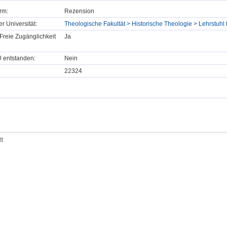
rm:
Rezension
er Universität:
Theologische Fakultät > Historische Theologie > Lehrstuhl
Freie Zugänglichkeit
Ja
U entstanden:
Nein
22324
tt