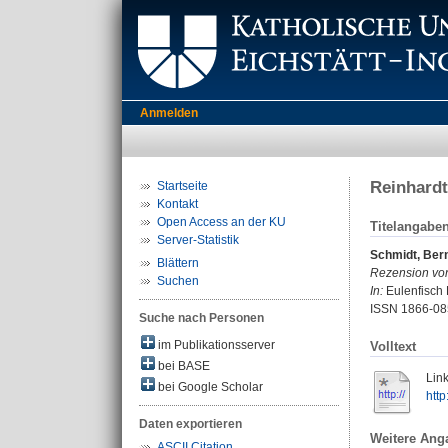
Anmelden
Reinhardt
Startseite
Kontakt
Open Access an der KU
Titelangabe
Server-Statistik
Schmidt, Ber
Blättern
Rezension vo
Suchen
In:
Eulenfisch L
ISSN 1866-08
Suche nach Personen
im Publikationsserver
Volltext
bei BASE
Link
bei Google Scholar
http
Daten exportieren
Weitere Ang
ASCII Citation