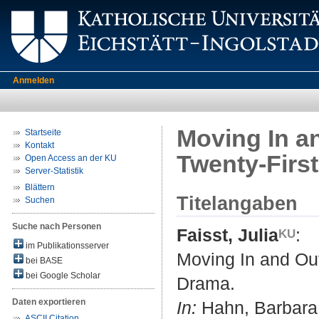
Anmelden
Moving In a
Startseite
Kontakt
Twenty-Firs
Open Access an der KU
Server-Statistik
Blättern
Titelangaben
Suchen
Suche nach Personen
Faisst, Julia
:
im Publikationsserver
Moving In and Out
bei BASE
bei Google Scholar
Drama.
Daten exportieren
In:
Hahn, Barbara ;
ASCII Citation