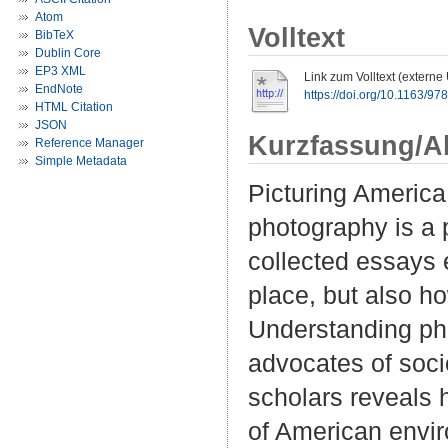
Atom
Volltext
BibTeX
Dublin Core
EP3 XML
Link zum Volltext (externe
EndNote
https://doi.org/10.1163/
HTML Citation
JSON
Kurzfassung/A
Reference Manager
Simple Metadata
Picturing America
photography is a 
collected essays e
place, but also h
Understanding ph
advocates of socio
scholars reveals 
of American envi