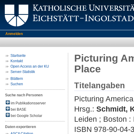
Anmelden
Picturing A
Startseite
Kontakt
Place
Open Access an der KU
Server-Statistik
Blättern
Titelangaben
Suchen
Suche nach Personen
Picturing America
im Publikationsserver
Hrsg.:
Schmidt, K
bei BASE
bei Google Scholar
Leiden ; Boston : 
Daten exportieren
ISBN 978-90-04-3
ASCII Citation