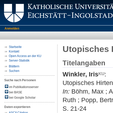
Anmelden
Utopisches 
Startseite
Kontakt
Open Access an der KU
Server-Statistik
Titelangaben
Blättern
Suchen
Winkler, Iris
:
Suche nach Personen
Utopisches Hirten
im Publikationsserver
In:
Böhm, Max ; Ang
bei BASE
bei Google Scholar
Ruth ; Popp, Bertr
S. 21-24
Daten exportieren
ASCII Citation