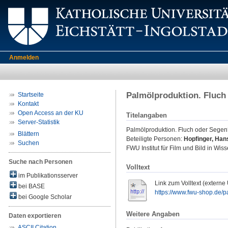
Anmelden
Palmölproduktion. Fluch
Startseite
Kontakt
Open Access an der KU
Titelangaben
Server-Statistik
Palmölproduktion. Fluch oder Sege
Blättern
Beteiligte Personen:
Hopfinger, Han
Suchen
FWU Institut für Film und Bild in Wi
Suche nach Personen
Volltext
im Publikationsserver
Link zum Volltext (externe
bei BASE
https://www.fwu-shop.de/pa
bei Google Scholar
Weitere Angaben
Daten exportieren
ASCII Citation