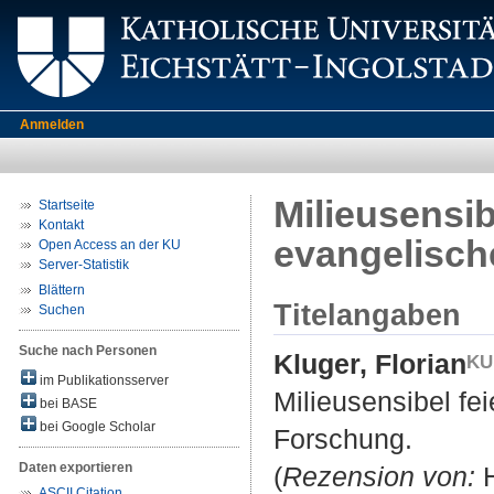
Anmelden
Milieusensib
Startseite
Kontakt
evangelisch
Open Access an der KU
Server-Statistik
Blättern
Titelangaben
Suchen
Suche nach Personen
Kluger, Florian
im Publikationsserver
Milieusensibel fe
bei BASE
bei Google Scholar
Forschung.
Daten exportieren
(
Rezension von:
H
ASCII Citation