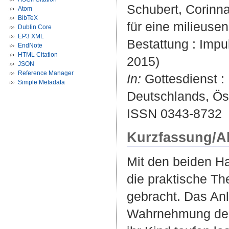
Schubert, Corinna
Atom
BibTeX
für eine milieuse
Dublin Core
EP3 XML
Bestattung : Impul
EndNote
HTML Citation
2015)
JSON
Reference Manager
In:
Gottesdienst : 
Simple Metadata
Deutschlands, Öst
ISSN 0343-8732
Kurzfassung/A
Mit den beiden H
die praktische Th
gebracht. Das Anl
Wahrnehmung der S