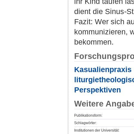
ihr Kind taufen l
dient die Sinus-S
Fazit: Wer sich a
kommunizieren, wi
bekommen.
Forschungspro
Kasualienpraxis
liturgietheologi
Perspektiven
Weitere Angab
Publikationsform:
Schlagwörter:
Institutionen der Universität: