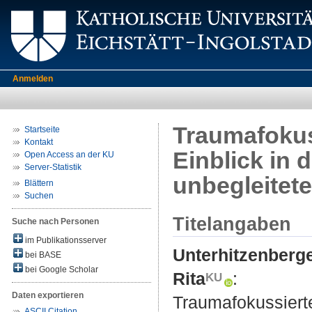
Anmelden
Traumafokus
Startseite
Kontakt
Einblick in
Open Access an der KU
Server-Statistik
unbegleitete
Blättern
Suchen
Titelangaben
Suche nach Personen
im Publikationsserver
Unterhitzenberg
bei BASE
bei Google Scholar
Rita
:
Daten exportieren
Traumafokussierte
ASCII Citation