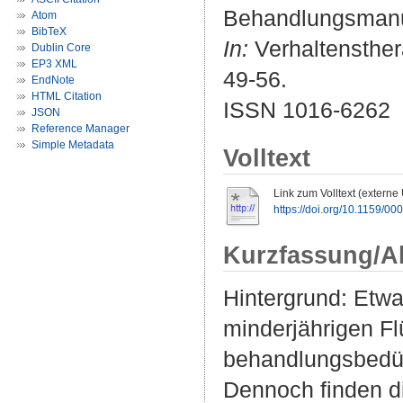
Behandlungsmanua
Atom
BibTeX
In:
Verhaltensthera
Dublin Core
EP3 XML
49-56.
EndNote
HTML Citation
ISSN 1016-6262
JSON
Reference Manager
Simple Metadata
Volltext
Link zum Volltext (externe
https://doi.org/10.1159/0
Kurzfassung/A
Hintergrund: Etwa 
minderjährigen Fl
behandlungsbedür
Dennoch finden d