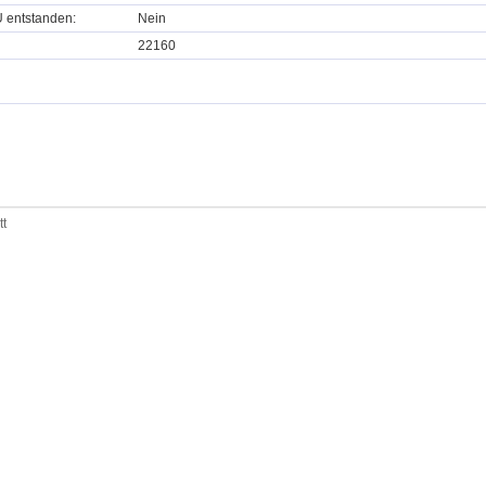
U entstanden:
Nein
22160
tt