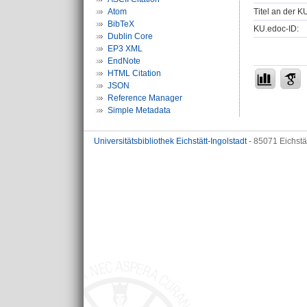
Titel an der K
Atom
BibTeX
KU.edoc-ID:
Dublin Core
EP3 XML
EndNote
HTML Citation
JSON
Reference Manager
Simple Metadata
Universitätsbibliothek Eichstätt-Ingolstadt
- 85071 Eichstä