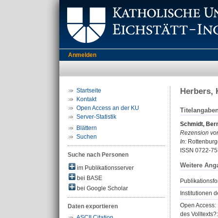
Anmelden
Herbers, 
Startseite
Kontakt
Open Access an der KU
Titelangabe
Server-Statistik
Schmidt, Ber
Blättern
Rezension vo
Suchen
In:
Rottenburge
ISSN 0722-75
Suche nach Personen
Weitere Ang
im Publikationsserver
bei BASE
Publikationsfo
bei Google Scholar
Institutionen d
Open Access: 
Daten exportieren
des Volltexts?:
ASCII Citation