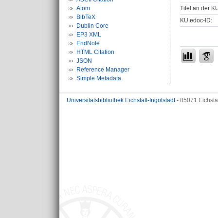
Titel an der K
Atom
BibTeX
KU.edoc-ID:
Dublin Core
EP3 XML
EndNote
HTML Citation
JSON
Reference Manager
Simple Metadata
Universitätsbibliothek Eichstätt-Ingolstadt
- 85071 Eichstä