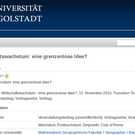
tswachstum: eine grenzenlose Idee?
n
n
:
chstum: eine grenzenlose Idee?
:
Wirtschaftswachstum : eine grenzenlose Idee?, 15. November 2018, Transition Tow
sbeitrag: Vortragsreihe, Vortrag)
aben
rm:
Veranstaltungsbeitrag (unveröffentlicht): Vortragsreihe, Vor
Wachstum; Postwachstum; Degrowth; Club of Rome
er Universität:
Mathematisch-Geographische Fakultät > Geographie > Arb