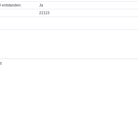
U entstanden:
Ja
22115
tt