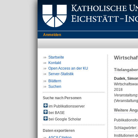
Anmelden
Wirtschaf
Startseite
Kontakt
Open Access an der KU
Titelangabe
Server-Statistik
Dudek, Simo
Blättern
Wirtschaftswa
Suchen
2018
Veranstaltung
Suche nach Personen
(Veranstaltung
im Publikationsserver
Weitere Ang
bei BASE
bei Google Scholar
Publikationsfo
Schlagwörter:
Daten exportieren
Institutionen d
ASCII Citation