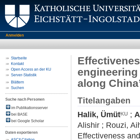
Anmelden
Effectivenes
Startseite
Kontakt
engineering 
Open Access an der KU
Server-Statistik
along China’
Blättern
Suchen
Titelangaben
Suche nach Personen
im Publikationsserver
Halik, Ümüt
;
A
bei BASE
bei Google Scholar
Alishir
;
Rouzi, Ai
Daten exportieren
Effectiveness and 
ASCII Citation