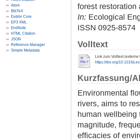
forest restoration
Atom
BibTeX
In:
Ecological Engi
Dublin Core
EP3 XML
ISSN 0925-8574
EndNote
HTML Citation
JSON
Volltext
Reference Manager
Simple Metadata
Link zum Volltext (externe
https://doi.org/10.1016/j.
Kurzfassung/A
Environmental flo
rivers, aims to r
human wellbeing 
magnitude, freque
efficacies of env