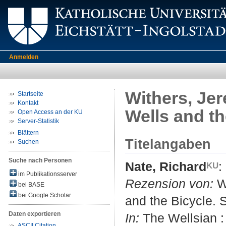
Anmelden
Withers, Jer
Startseite
Kontakt
Wells and th
Open Access an der KU
Server-Statistik
Blättern
Titelangaben
Suchen
Suche nach Personen
Nate, Richard
:
im Publikationsserver
Rezension von:
Wi
bei BASE
bei Google Scholar
and the Bicycle. 
Daten exportieren
In:
The Wellsian : 
ASCII Citation