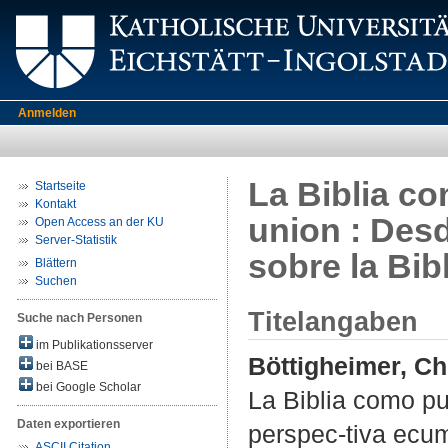
Anmelden
La Biblia c
Startseite
Kontakt
union : Desd
Open Access an der KU
Server-Statistik
sobre la Bib
Blättern
Suchen
Titelangaben
Suche nach Personen
im Publikationsserver
Böttigheimer, Ch
bei BASE
bei Google Scholar
La Biblia como pu
Daten exportieren
perspec-tiva ecumé
ASCII Citation