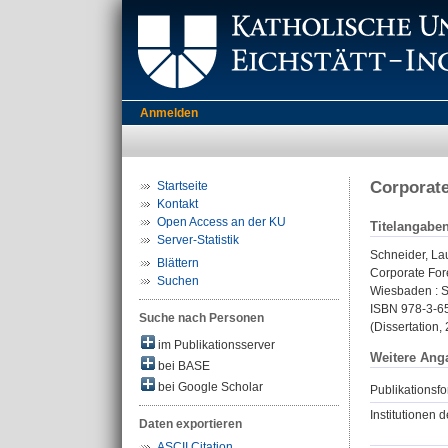
Anmelden
Corporate
Startseite
Kontakt
Open Access an der KU
Titelangabe
Server-Statistik
Schneider, La
Blättern
Corporate Fore
Suchen
Wiesbaden : Sp
ISBN 978-3-6
Suche nach Personen
(Dissertation,
im Publikationsserver
Weitere Ang
bei BASE
bei Google Scholar
Publikationsfo
Institutionen d
Daten exportieren
ASCII Citation