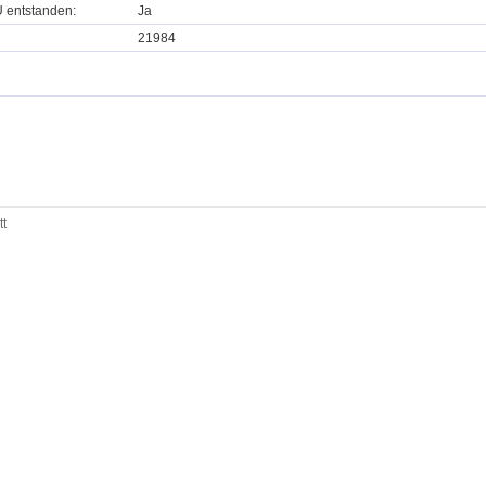
U entstanden:
Ja
21984
tt