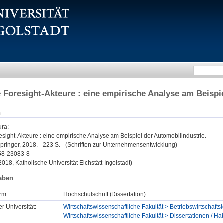
 Foresight-Akteure : eine empirische Analyse am Beispi
n
ura
:
sight-Akteure : eine empirische Analyse am Beispiel der Automobilindustrie.
ringer, 2018. - 223 S. - (Schriften zur Unternehmensentwicklung)
58-23083-8
 2018, Katholische Universität Eichstätt-Ingolstadt)
aben
rm:
Hochschulschrift (Dissertation)
er Universität:
Wirtschaftswissenschaftliche Fakultät > Betriebswirtschaft
Wirtschaftswissenschaftliche Fakultät > Dissertationen / Hab