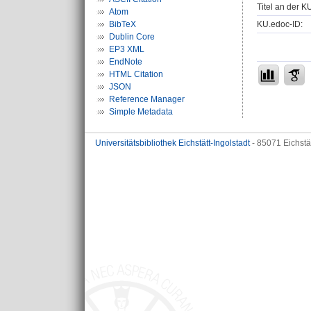
Titel an der K
Atom
KU.edoc-ID:
BibTeX
Dublin Core
EP3 XML
EndNote
HTML Citation
JSON
Reference Manager
Simple Metadata
Universitätsbibliothek Eichstätt-Ingolstadt
- 85071 Eichstä