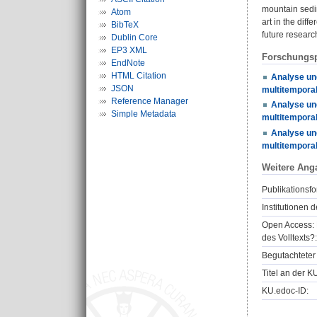
mountain sedim
Atom
art in the dif
BibTeX
future researc
Dublin Core
EP3 XML
Forschungsp
EndNote
HTML Citation
Analyse un
JSON
multitemporal
Reference Manager
Analyse un
Simple Metadata
multitemporal
Analyse un
multitemporal
Weitere Ang
Publikationsfo
Institutionen d
Open Access: 
des Volltexts?:
Begutachteter 
Titel an der K
KU.edoc-ID: