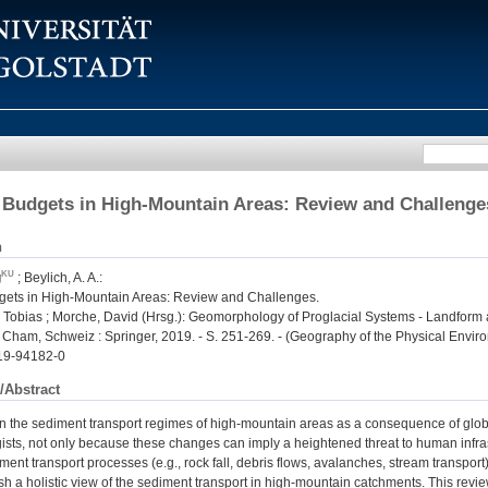
Budgets in High-Mountain Areas: Review and Challenge
n
g
;
Beylich, A. A.
:
ets in High-Mountain Areas: Review and Challenges.
obias ; Morche, David (Hrsg.): Geomorphology of Proglacial Systems - Landform
 Cham, Schweiz : Springer, 2019. - S. 251-269. - (Geography of the Physical Envir
19-94182-0
/Abstract
n the sediment transport regimes of high-mountain areas as a consequence of glob
ts, not only because these changes can imply a heightened threat to human infras
ent transport processes (e.g., rock fall, debris flows, avalanches, stream transpor
lish a holistic view of the sediment transport in high-mountain catchments. This revie