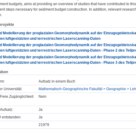
ent budgets, aims at providing an overview of studies that have contributed to this
ferent steps necessary for sediment budget construction. In addition, relevant researc
h.
rojekte
d Modellierung der proglazialen Geomorphodynamik auf der Einzugsgebietsskale
en luftgestützten und terrestrischen Laserscanning-Daten
d Modellierung der proglazialen Geomorphodynamik auf der Einzugsgebietsskale
en luftgestützten und terrestrischen Laserscanning-Daten - Phase 2 des Teilp
d Modellierung der proglazialen Geomorphodynamik auf der Einzugsgebietsskale
en luftgestützten und terrestrischen Laserscanning-Daten - Phase 3 des Teilp
aben
rm:
Aufsatz in einem Buch
er Universität:
Mathematisch-Geographische Fakultät > Geographie > Lehr
Freie Zugänglichkeit
Nein
Aufsatz:
Ja
U entstanden:
Ja
21979