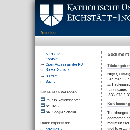
Anmelden
Sediment 
Startseite
Kontakt
Open Access an der KU
Titelangabe
Server-Statistik
Hilger, Ludwi
Blättern
Sediment Budg
Suchen
In:
Heckmann, T
Landscapes. -
Suche nach Personen
ISBN 978-3-3
im Publikationsserver
Kurzfassung
bei BASE
bei Google Scholar
The changes i
geomorphologis
Daten exportieren
mountain sedim
tried to estab
ASCII Citation