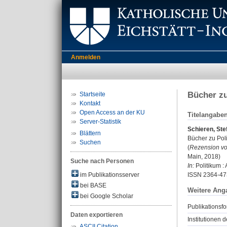
Anmelden
Bücher zu
Startseite
Kontakt
Open Access an der KU
Titelangabe
Server-Statistik
Schieren, Ste
Blättern
Bücher zu Polit
Suchen
(
Rezension vo
Main, 2018)
Suche nach Personen
In:
Politikum : 
im Publikationsserver
ISSN 2364-47
bei BASE
Weitere Ang
bei Google Scholar
Publikationsfo
Daten exportieren
Institutionen d
ASCII Citation