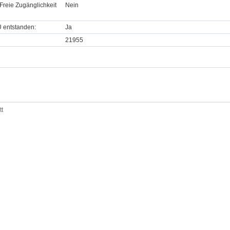
Freie Zugänglichkeit
Nein
U entstanden:
Ja
21955
tt