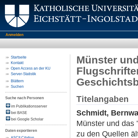
Anmelden
Münster und
Startseite
Kontakt
Flugschrifte
Open Access an der KU
Server-Statistik
Geschichtsb
Blättern
Suchen
Titelangaben
Suche nach Personen
im Publikationsserver
Schmidt, Bernw
bei BASE
bei Google Scholar
Münster und das "
Daten exportieren
zu den Quellen äl
ASCII Citation