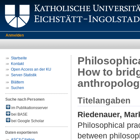
Anmelden
Philosophica
Startseite
Kontakt
How to brid
Open Access an der KU
Server-Statistik
anthropolog
Blättern
Suchen
Titelangaben
Suche nach Personen
im Publikationsserver
Riedenauer, Mar
bei BASE
bei Google Scholar
Philosophical prac
Daten exportieren
between philosoph
ASCII Citation