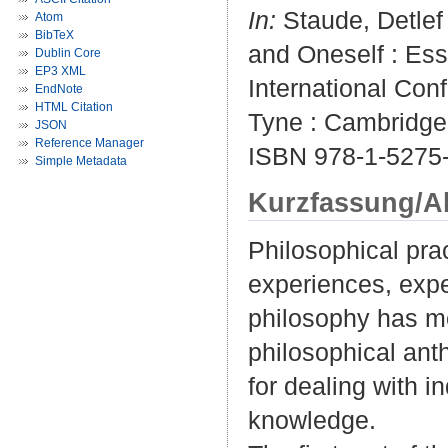
In:
Staude, Detlef
Atom
BibTeX
and Oneself : Ess
Dublin Core
EP3 XML
International Con
EndNote
HTML Citation
Tyne : Cambridge 
JSON
Reference Manager
ISBN 978-1-5275
Simple Metadata
Kurzfassung/A
Philosophical prac
experiences, expe
philosophy has mo
philosophical ant
for dealing with i
knowledge.