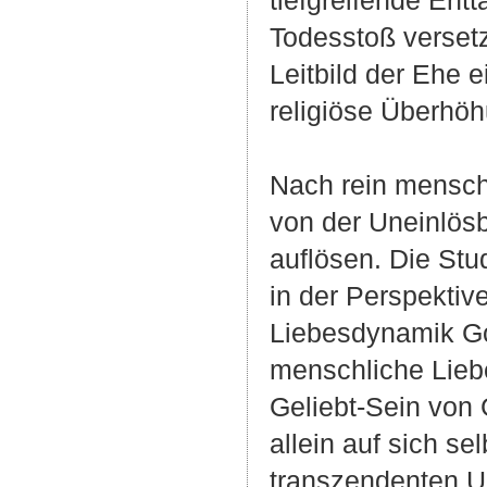
tiefgreifende Ent
Todesstoß verset
Leitbild der Ehe 
religiöse Überhö
Nach rein mensch
von der Uneinlösb
auflösen. Die Stu
in der Perspektiv
Liebesdynamik Got
menschliche Lieb
Geliebt-Sein von 
allein auf sich se
transzendenten U