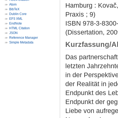
Hamburg : Kovač, 
Atom
BibTeX
Praxis ; 9)
Dublin Core
EP3 XML
ISBN 978-3-8300
EndNote
HTML Citation
(Dissertation, 200
JSON
Reference Manager
Kurzfassung/A
Simple Metadata
Das partnerschaft
letzten Jahrzehnt
in der Perspektive
der Realität in je
Endpunkt des Leb
Endpunkt der gege
Liebe von aufreg