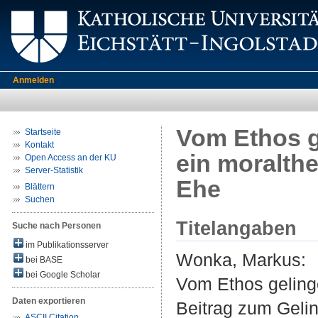
Anmelden
Vom Ethos ge
Startseite
Kontakt
ein moralth
Open Access an der KU
Server-Statistik
Ehe
Blättern
Suchen
Titelangaben
Suche nach Personen
im Publikationsserver
Wonka, Markus
:
bei BASE
bei Google Scholar
Vom Ethos gelinge
Daten exportieren
Beitrag zum Geli
ASCII Citation