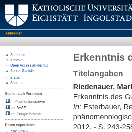
Anmelden
Erkenntnis 
Startseite
Kontakt
Open Access an der KU
Server-Statistik
Titelangaben
Blättern
Suchen
Riedenauer, Mar
Suche nach Personen
Erkenntnis des G
im Publikationsserver
In:
Esterbauer, Re
bei BASE
bei Google Scholar
phänomenologisc
2012. - S. 243-25
Daten exportieren
ASCII Citation