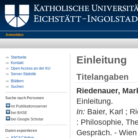
Anmelden
Einleitung
Startseite
Kontakt
Open Access an der KU
Server-Statistik
Titelangaben
Blättern
Suchen
Riedenauer, Mar
Suche nach Personen
Einleitung.
im Publikationsserver
In:
Baier, Karl ; 
bei BASE
bei Google Scholar
: Philosophie, Th
Gespräch. - Wien 
Daten exportieren
ASCII Citation