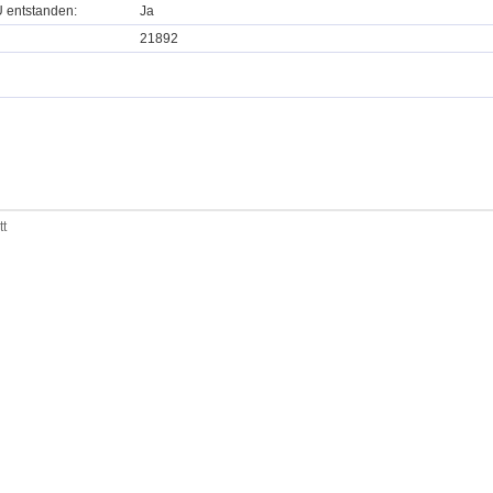
U entstanden:
Ja
21892
tt