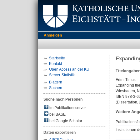
Anmelden
Expanding
Startseite
Kontakt
Open Access an der KU
Titelangabe
Server-Statistik
Erim, Timur
:
Blättern
Expanding the
Suchen
Wiesbaden, Ne
ISBN 978-3-6
Suche nach Personen
(Dissertation,
im Publikationsserver
Weitere Ang
bei BASE
bei Google Scholar
Publikationsfo
Institutionen d
Daten exportieren
ASCII Citation