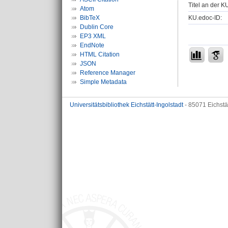
Titel an der K
Atom
KU.edoc-ID:
BibTeX
Dublin Core
EP3 XML
EndNote
HTML Citation
JSON
Reference Manager
Simple Metadata
Universitätsbibliothek Eichstätt-Ingolstadt
- 85071 Eichstä