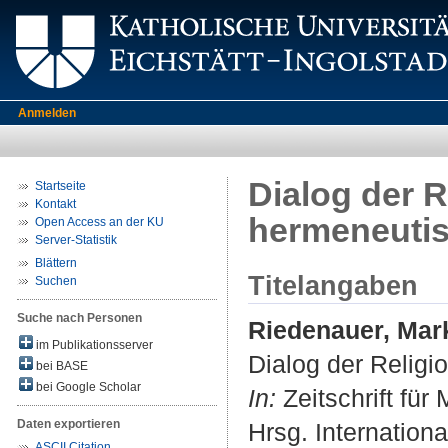
Anmelden
Dialog der R
Startseite
Kontakt
hermeneuti
Open Access an der KU
Server-Statistik
Blättern
Titelangaben
Suchen
Suche nach Personen
Riedenauer, Mar
im Publikationsserver
Dialog der Religi
bei BASE
bei Google Scholar
In:
Zeitschrift für
Daten exportieren
Hrsg. Internation
ASCII Citation