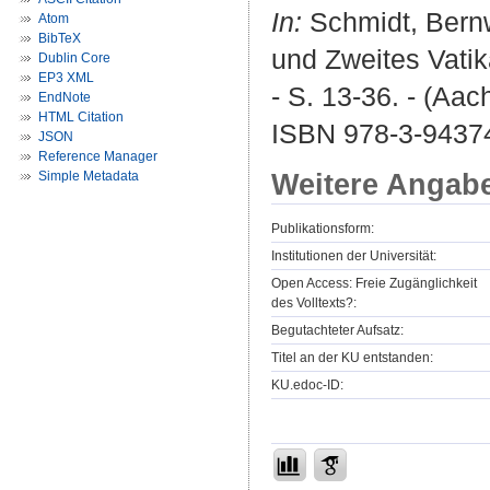
In:
Schmidt, Bernwa
Atom
BibTeX
und Zweites Vatik
Dublin Core
EP3 XML
- S. 13-36. - (Aa
EndNote
HTML Citation
ISBN 978-3-9437
JSON
Reference Manager
Weitere Angab
Simple Metadata
Publikationsform:
Institutionen der Universität:
Open Access: Freie Zugänglichkeit
des Volltexts?:
Begutachteter Aufsatz:
Titel an der KU entstanden:
KU.edoc-ID: