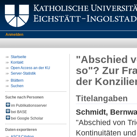
Anmelden
"Abschied v
Startseite
Kontakt
so"? Zur Fr
Open Access an der KU
Server-Statistik
der Konzili
Blättern
Suchen
Titelangaben
Suche nach Personen
im Publikationsserver
Schmidt, Bernw
bei BASE
bei Google Scholar
"Abschied von Tri
Daten exportieren
Kontinuitäten und
ASCII Citation