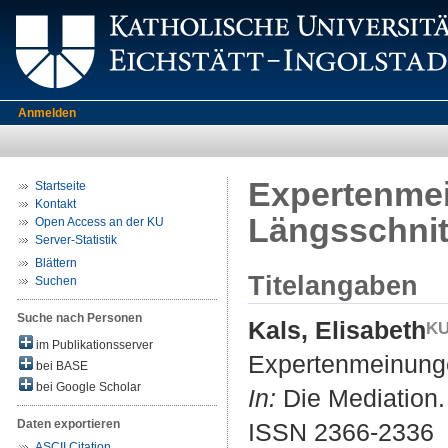
Anmelden
Expertenmei
Startseite
Kontakt
Längsschnit
Open Access an der KU
Server-Statistik
Blättern
Titelangaben
Suchen
Suche nach Personen
Kals, Elisabeth
im Publikationsserver
Expertenmeinungen
bei BASE
bei Google Scholar
In:
Die Mediation. 
Daten exportieren
ISSN 2366-2336
ASCII Citation