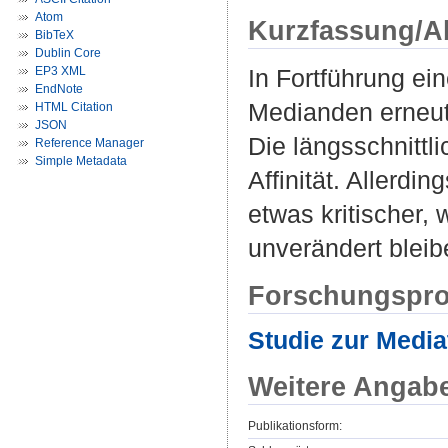
Atom
Kurzfassung/A
BibTeX
Dublin Core
EP3 XML
In Fortführung ei
EndNote
Medianden erneut 
HTML Citation
JSON
Die längsschnittl
Reference Manager
Simple Metadata
Affinität. Allerdi
etwas kritischer,
unverändert bleib
Forschungspro
Studie zur Media
Weitere Angab
Publikationsform: