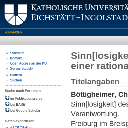
Anmelden
Sinn[losigke
Startseite
Kontakt
einer ration
Open Access an der KU
Server-Statistik
Blättern
Titelangaben
Suchen
Suche nach Personen
Böttigheimer, Ch
im Publikationsserver
Sinn[losigkeit] de
bei BASE
bei Google Scholar
Verantwortung.
Daten exportieren
Freiburg im Breis
ASCII Citation