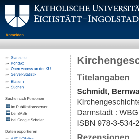
Anmelden
Kirchengesch
Startseite
Kontakt
Open Access an der KU
Server-Statistik
Titelangaben
Blättern
Suchen
Schmidt, Bernw
Suche nach Personen
Kirchengeschichte
im Publikationsserver
Darmstadt : WBG, 
bei BASE
bei Google Scholar
ISBN 978-3-534-2
Daten exportieren
Rezensionen
ASCII Citation