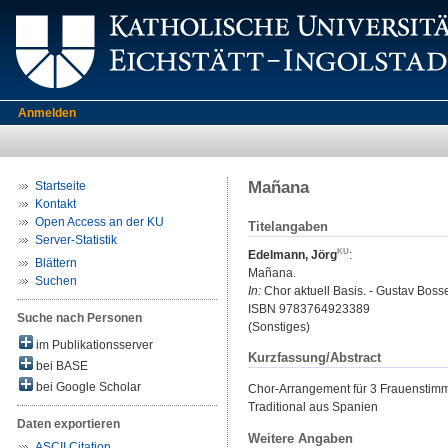
Anmelden
Mañana
Startseite
Kontakt
Open Access an der KU
Titelangaben
Server-Statistik
Edelmann, Jörg
:
Blättern
Mañana.
Suchen
In:
Chor aktuell Basis. - Gustav Boss
ISBN 9783764923389
Suche nach Personen
(Sonstiges)
im Publikationsserver
Kurzfassung/Abstract
bei BASE
bei Google Scholar
Chor-Arrangement für 3 Frauenstim
Traditional aus Spanien
Daten exportieren
Weitere Angaben
ASCII Citation