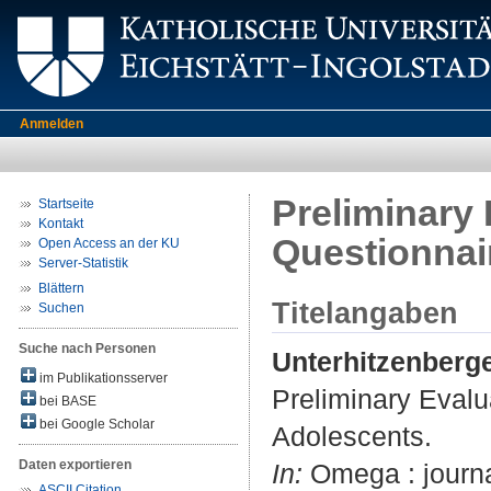
Anmelden
Preliminary 
Startseite
Kontakt
Questionnai
Open Access an der KU
Server-Statistik
Blättern
Titelangaben
Suchen
Suche nach Personen
Unterhitzenberg
im Publikationsserver
Preliminary Evalu
bei BASE
bei Google Scholar
Adolescents.
Daten exportieren
In:
Omega : journal
ASCII Citation