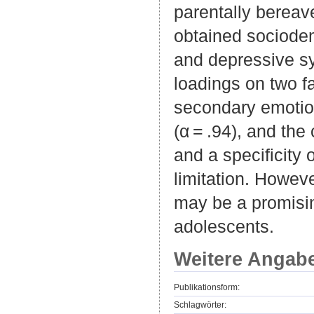
parentally bereav
obtained sociode
and depressive s
loadings on two f
secondary emotions
(α = .94), and the 
and a specificity
limitation. Howev
may be a promisin
adolescents.
Weitere Angab
Publikationsform:
Schlagwörter: