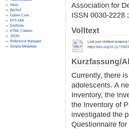
Association for D
Atom
BibTeX
ISSN 0030-2228 
Dublin Core
EP3 XML
EndNote
Volltext
HTML Citation
JSON
Reference Manager
Link zum Volltext (externe
Simple Metadata
https://doi.org/10.1177/
Kurzfassung/A
Currently, there 
adolescents. A n
Inventory, the In
the Inventory of 
investigated the 
Questionnaire for